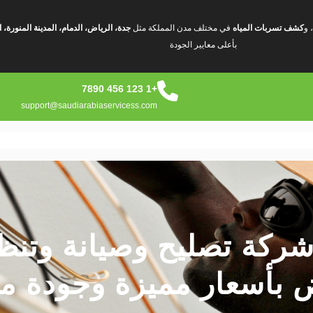
، و
كشف تسربات المياه
في مختلف مدن المملكة مثل
جدة، الرياض، الدمام، المدينة المنور
بأعلى معايير الجودة
+1 123 456 7890
support@saudiarabiaservicess.com
ركة تصليح وصيانة وتنظ
اض بأسعار مميزة وجودة 