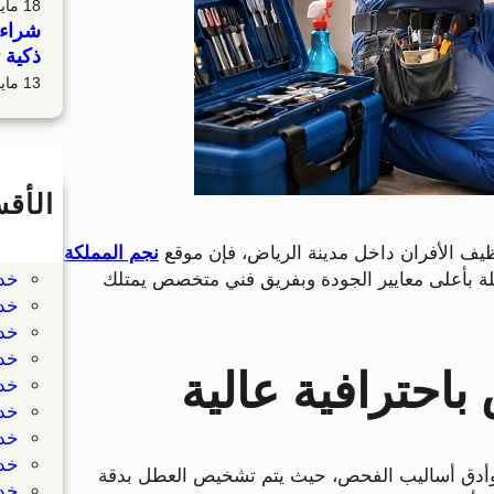
18 مايو، 2026
شراء 
ذكية 
13 مايو، 2026
الأق
خد
يف الأفران داخل مدينة الرياض، فإن موقع
نجم المملكة
خد
ملة بأعلى معايير الجودة وبفريق فني متخصص يمتلك
خد
خدم
خدم
خدم
باحترافية عالية
خدم
خدم
خدم
خدم
أدق أساليب الفحص، حيث يتم تشخيص العطل بدقة
خد