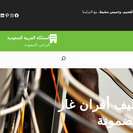
ة، القصيم، وخميس مشيط
، مع التزامنا
فيسبوك
إنستجرام
بينتريست
لينكد إن
المملكة العربية السعودية
الرياض, السعودية
S
e
a
r
c
h
يف أفران غاز
مضمونة