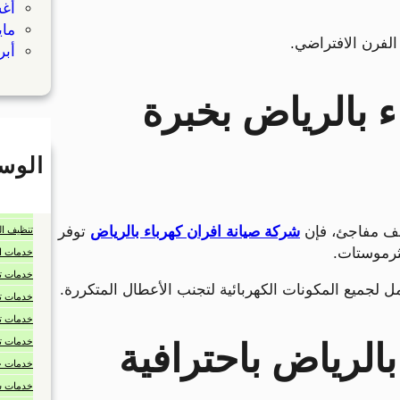
أغس
مايو 
الفرن الافتراضي.
أبريل
 بالرياض بخبرة
الوس
الخدمات 
تنظيف ال
قف مفاجئ، فإن
شركة صيانة افران كهرباء بالرياض
توفر
تنظيف ا
ثرموستات.
خدمات ا
خدمات تن
لجميع المكونات الكهربائية لتجنب الأعطال المتكررة.
خدمات ت
خدمات تن
خدمات تن
الرياض باحترافية
خدمات جل
خدمات شر