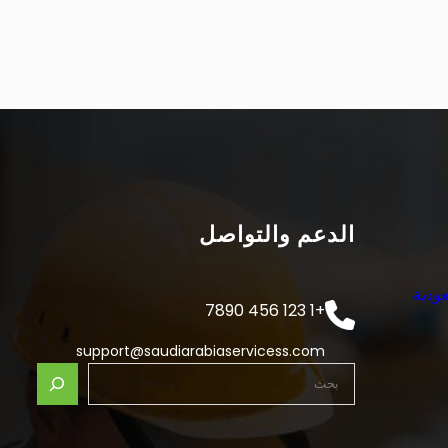
الدعم والتواصل
ودية
+1 123 456 7890
support@saudiarabiaservicess.com
S
e
a
r