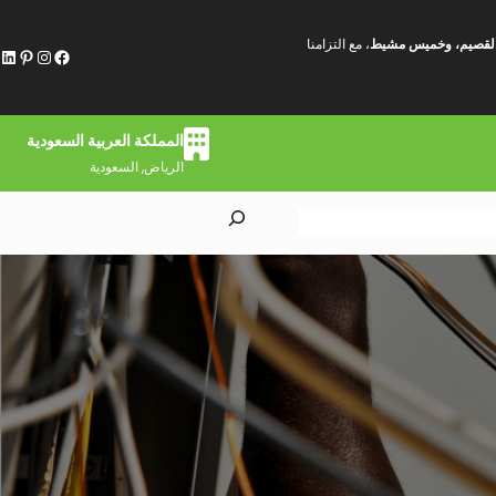
ة، القصيم، وخميس مشيط
، مع التزامنا
فيسبوك
إنستجرام
بينتريست
لينكد إن
المملكة العربية السعودية
الرياض, السعودية
S
e
a
r
c
h