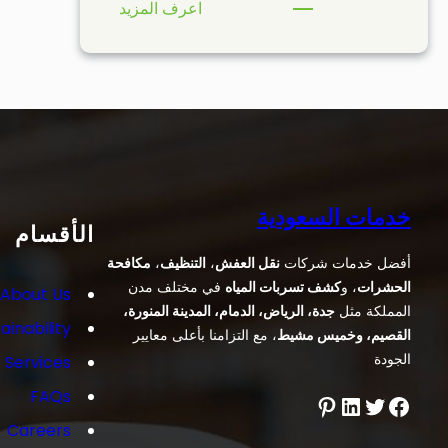
:
اعرف المزيد
خدمات
شركات
تنظيف
فى جدة
خدمات السعودية
الأقسام
أفضل خدمات شركات
نقل العفش
،
التنظيف
،
مكافحة
الحشرات
، و
كشف تسربات المياه
في مختلف مدن
About Us
المملكة مثل
جدة، الرياض، الدمام، المدينة المنورة،
ainability
القصيم، وخميس مشيط
، مع التزامنا بأعلى معايير
الجودة
Services
FAQs
فيسبوك
تويتر
لينكد إن
بينتريست
Careers