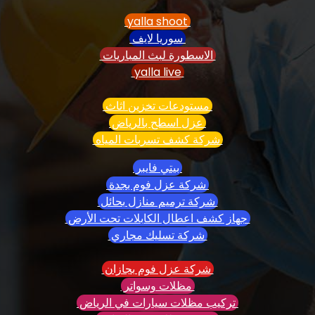
yalla shoot
سوريا لايف
الاسطورة لبث المباريات
yalla live
مستودعات تخزين اثاث
عزل اسطح بالرياض
شركة كشف تسربات المياه
بيتي فايبر
شركة عزل فوم بجدة
شركة ترميم منازل بحائل
جهاز كشف اعطال الكابلات تحت الأرض
شركة تسليك مجاري
شركة عزل فوم بجازان
مظلات وسواتر
تركيب مظلات سيارات في الرياض