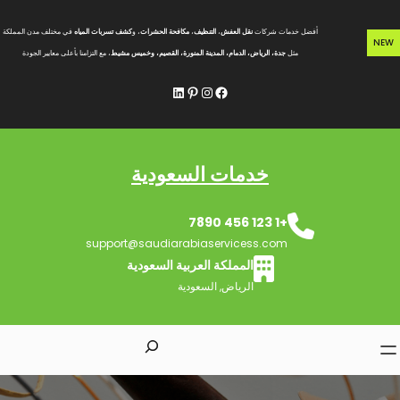
خطى
لى
أفضل خدمات شركات
نقل العفش
،
التنظيف
،
مكافحة الحشرات
، و
كشف تسربات المياه
في مختلف مدن المملكة
NEW
لمحتوى
مثل
جدة، الرياض، الدمام، المدينة المنورة، القصيم، وخميس مشيط
، مع التزامنا بأعلى معايير الجودة
فيسبوك
إنستجرام
بينتريست
لينكد إن
خدمات السعودية
+1 123 456 7890
support@saudiarabiaservicess.com
المملكة العربية السعودية
الرياض, السعودية
S
e
a