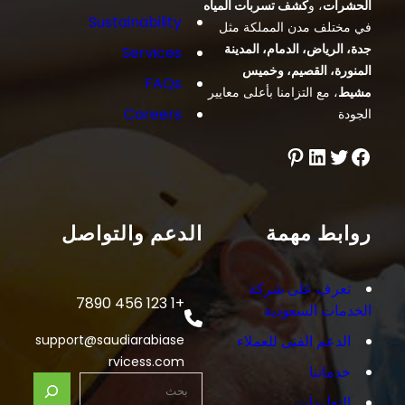
الحشرات
، و
كشف تسربات المياه
Sustainability
في مختلف مدن المملكة مثل
جدة، الرياض، الدمام، المدينة
Services
المنورة، القصيم، وخميس
FAQs
مشيط
، مع التزامنا بأعلى معايير
Careers
الجودة
فيسبوك
تويتر
لينكد إن
بينتريست
روابط مهمة
الدعم والتواصل
تعرف على شركة
+1 123 456 7890
الخدمات السعودية
الدعم الفنى للعملاء
support@saudiarabiase
rvicess.com
خدماتنا
S
التعليمات
e